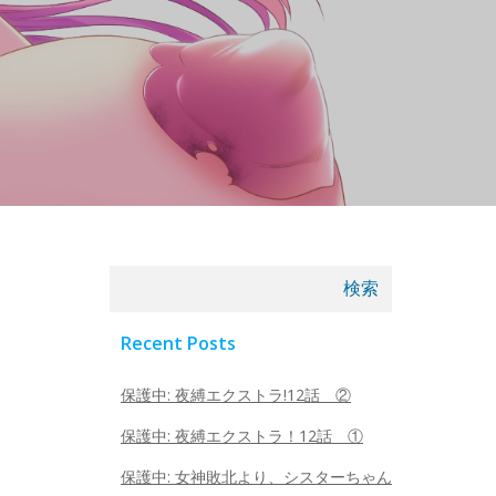
検索
Recent Posts
保護中: 夜縛エクストラ!12話 ②
保護中: 夜縛エクストラ！12話 ①
保護中: 女神敗北より、シスターちゃん