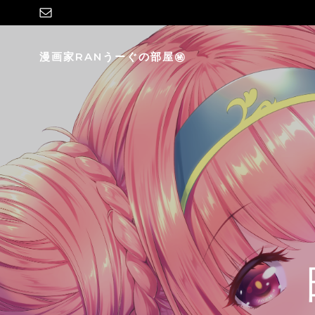
コ
ン
テ
漫画家RANうーぐの部屋㊙
ン
ツ
へ
ス
キ
ッ
プ