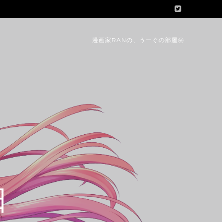
漫画家RANの、うーぐの部屋㊙
日