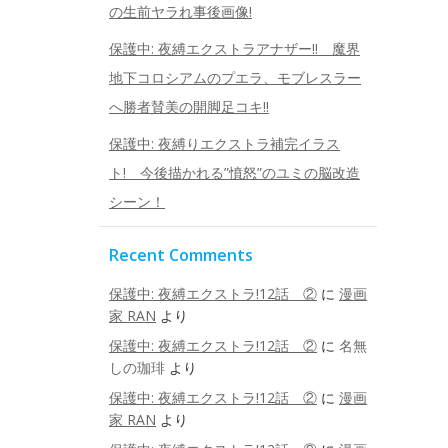
の生前ヤラれ事後画像!
保護中: 夜縛エクストラアナザー!! 魔界
地下コロシアムのプエラ、モブレスラー
へ勝者賛美の開脚足コキ!!
保護中: 夜縛りエクストラ補完イラス
ト! 今後描かれる”憤怒”のユミの脳改造
シーン！
Recent Comments
保護中: 夜縛エクストラ!12話 ②
に
漫画
家 RAN
より
保護中: 夜縛エクストラ!12話 ②
に
名無
しの珈琲
より
保護中: 夜縛エクストラ!12話 ②
に
漫画
家 RAN
より