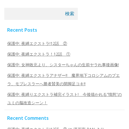
ビ
ビ
検索
ゲ
ゲ
Recent Posts
ー
ー
保護中: 夜縛エクストラ!12話 ②
シ
シ
保護中: 夜縛エクストラ！12話 ①
ョ
ョ
保護中: 女神敗北より、シスターちゃんの生前ヤラれ事後画像!
保護中: 夜縛エクストラアナザー!! 魔界地下コロシアムのプエ
ン
ン
ラ、モブレスラーへ勝者賛美の開脚足コキ!!
保護中: 夜縛りエクストラ補完イラスト! 今後描かれる”憤怒”の
ユミの脳改造シーン！
Recent Comments