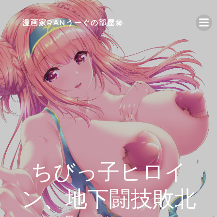
コ
ン
漫画家RANうーぐの部屋㊙
テ
ン
ツ
へ
ス
キ
ッ
プ
ちびっ子ヒロイ
ン、地下闘技敗北