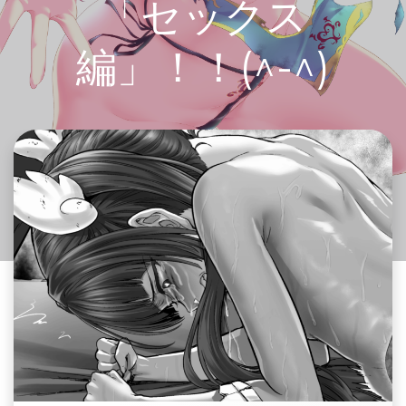
「セックス
編」！！(^-^)