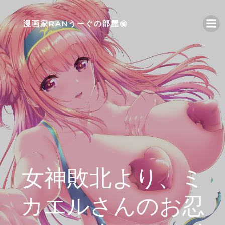
コ
ン
漫画家RANうーぐの部屋㊙
テ
ン
ツ
へ
ス
キ
ッ
プ
女神敗北より、ミ
カエルさんのお忍