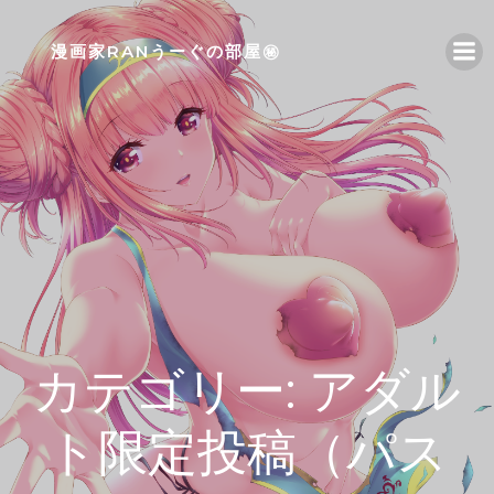
コ
ン
漫画家RANうーぐの部屋㊙
テ
ン
ツ
へ
ス
キ
ッ
プ
カテゴリー:
アダル
ト限定投稿（パス