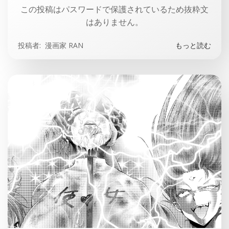
この投稿はパスワードで保護されているため抜粋文
はありません。
投稿者:
漫画家 RAN
もっと読む