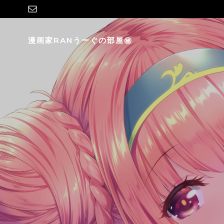
コ
ン
テ
漫画家RANうーぐの部屋㊙
ン
ツ
へ
ス
キ
ッ
プ