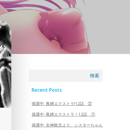
検索
Recent Posts
保護中: 夜縛エクストラ!12話 ②
保護中: 夜縛エクストラ！12話 ①
保護中: 女神敗北より、シスターちゃん
、