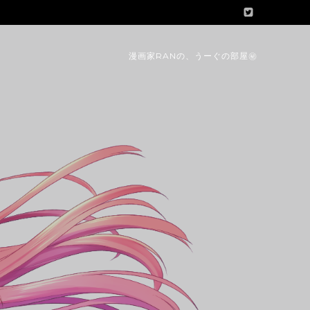
漫画家RANの、うーぐの部屋㊙