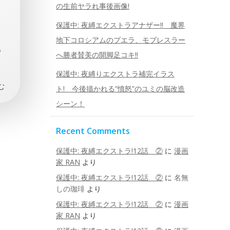
の生前ヤラれ事後画像!
｀
保護中: 夜縛エクストラアナザー!! 魔界
地下コロシアムのプエラ、モブレスラー
め
へ勝者賛美の開脚足コキ!!
保護中: 夜縛りエクストラ補完イラス
む
ト! 今後描かれる”憤怒”のユミの脳改造
シーン！
Recent Comments
保護中: 夜縛エクストラ!12話 ②
に
漫画
家 RAN
より
保護中: 夜縛エクストラ!12話 ②
に
名無
しの珈琲
より
保護中: 夜縛エクストラ!12話 ②
に
漫画
家 RAN
より