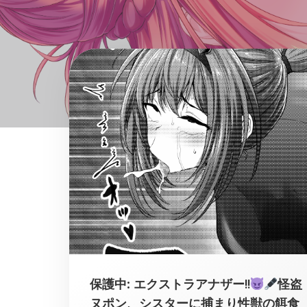
保護中: エクストラアナザー!!
怪盗
ヌポン、シスターに捕まり性獣の餌食