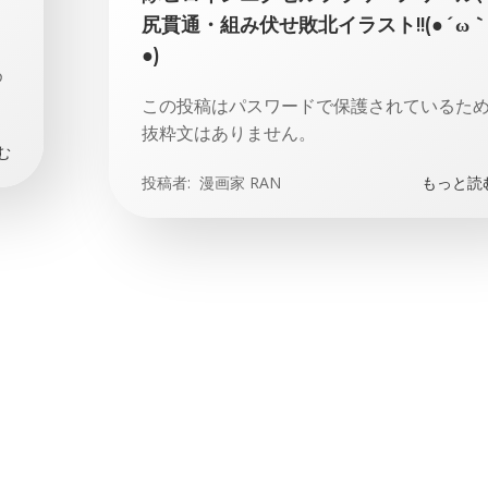
尻貫通・組み伏せ敗北イラスト!!(●´ω
●)
め
この投稿はパスワードで保護されているた
抜粋文はありません。
む
投稿者:
漫画家 RAN
もっと読