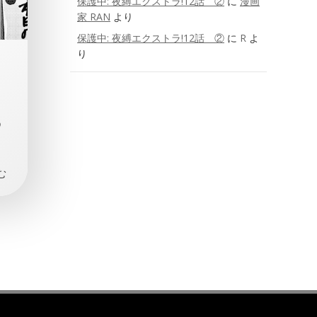
保護中: 夜縛エクストラ!12話 ②
に
漫画
家 RAN
より
保護中: 夜縛エクストラ!12話 ②
に
R
よ
り
め
む