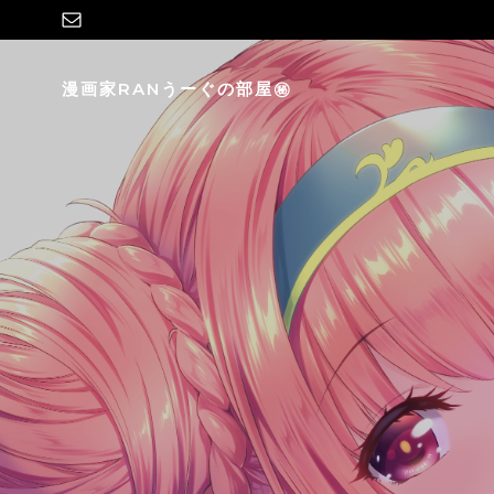
コ
ン
テ
漫画家RANうーぐの部屋㊙
ン
ツ
へ
ス
キ
ッ
プ