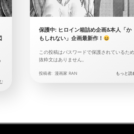
保護中: ヒロイン箱詰め企画&本人「か
図
もしれない」企画最新作！
この投稿はパスワードで保護されているた
抜粋文はありません。
め
投稿者:
漫画家 RAN
もっと読
む