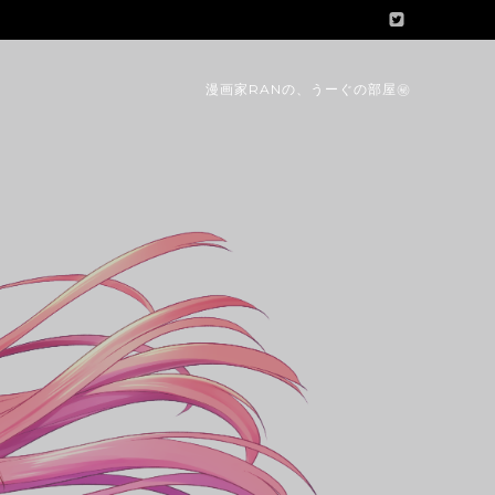
漫画家RANの、うーぐの部屋㊙