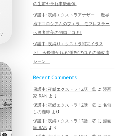
の生前ヤラれ事後画像!
め
保護中: 夜縛エクストラアナザー!! 魔界
地下コロシアムのプエラ、モブレスラー
へ勝者賛美の開脚足コキ!!
む
保護中: 夜縛りエクストラ補完イラス
ト! 今後描かれる”憤怒”のユミの脳改造
シーン！
Recent Comments
保護中: 夜縛エクストラ!12話 ②
に
漫画
家 RAN
より
保護中: 夜縛エクストラ!12話 ②
に
名無
しの珈琲
より
保護中: 夜縛エクストラ!12話 ②
に
漫画
家 RAN
より