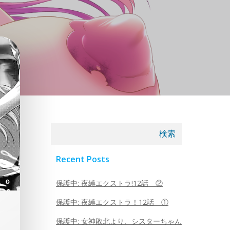
検索
Recent Posts
保護中: 夜縛エクストラ!12話 ②
保護中: 夜縛エクストラ！12話 ①
保護中: 女神敗北より、シスターちゃん