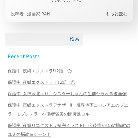
投稿者:
漫画家 RAN
もっと読む
検索
Recent Posts
保護中: 夜縛エクストラ!12話 ②
保護中: 夜縛エクストラ！12話 ①
保護中: 女神敗北より、シスターちゃんの生前ヤラれ事後画像!
保護中: 夜縛エクストラアナザー!! 魔界地下コロシアムのプエ
ラ、モブレスラーへ勝者賛美の開脚足コキ!!
保護中: 夜縛りエクストラ補完イラスト! 今後描かれる”憤怒”の
ユミの脳改造シーン！