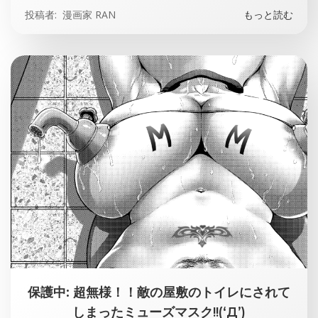
投稿者:
漫画家 RAN
もっと読む
保護中: 超無様！！敵の屋敷のトイレにされて
しまったミューズマスク!!(‘Д’)