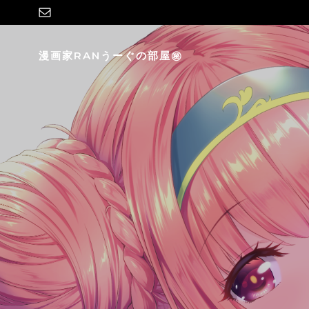
コ
ン
テ
漫画家RANうーぐの部屋㊙
ン
ツ
へ
ス
キ
ッ
プ