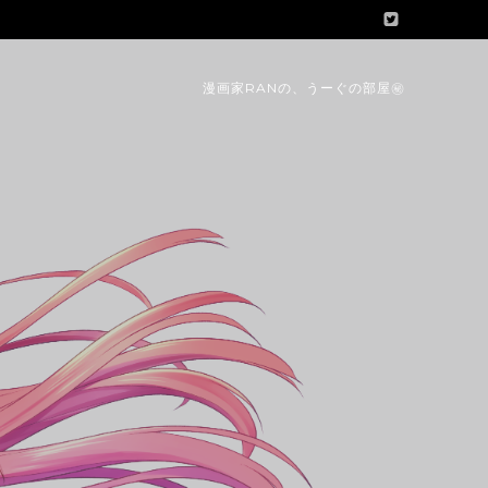
漫画家RANの、うーぐの部屋㊙