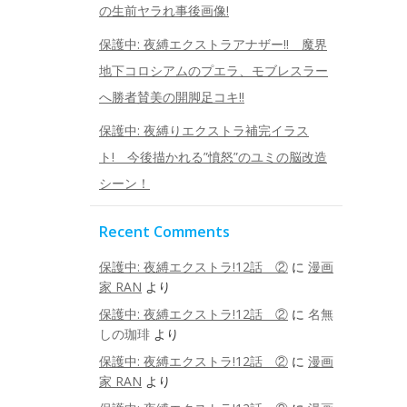
の生前ヤラれ事後画像!
保護中: 夜縛エクストラアナザー!! 魔界
地下コロシアムのプエラ、モブレスラー
へ勝者賛美の開脚足コキ!!
保護中: 夜縛りエクストラ補完イラス
ト! 今後描かれる”憤怒”のユミの脳改造
シーン！
Recent Comments
保護中: 夜縛エクストラ!12話 ②
に
漫画
家 RAN
より
保護中: 夜縛エクストラ!12話 ②
に
名無
しの珈琲
より
保護中: 夜縛エクストラ!12話 ②
に
漫画
家 RAN
より