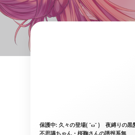
保護中: 久々の登場( ˘ω˘ ) 夜縛りの黒
不思議ちゃん・桜鞠さんの誘拐系無