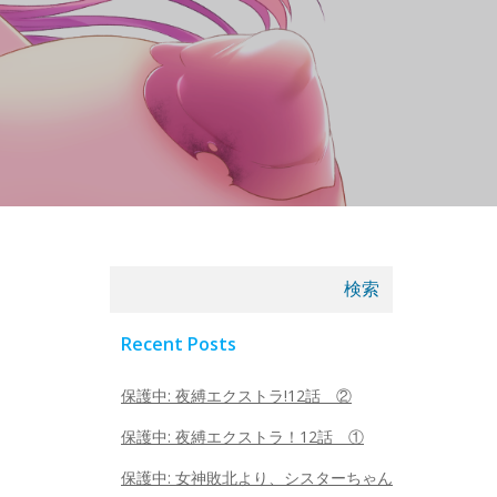
検索
Recent Posts
保護中: 夜縛エクストラ!12話 ②
保護中: 夜縛エクストラ！12話 ①
保護中: 女神敗北より、シスターちゃん